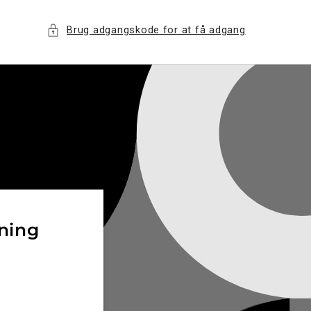
Brug adgangskode for at få adgang
æning