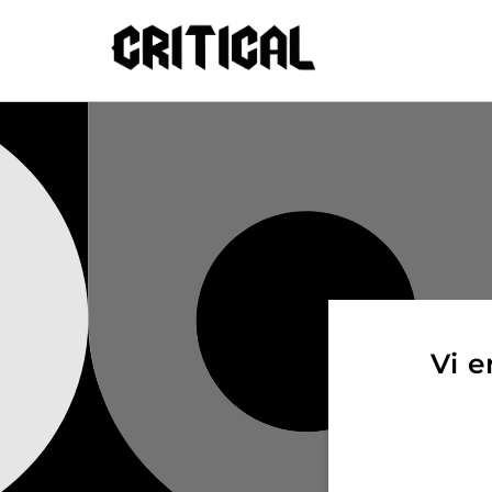
Gå til
indhold
Vi e